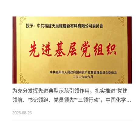
为充分发挥先进典型示范引领作用，扎实推进“党建
领航、书记领跑、党员领先”“三领行动”，中国化学天
辰公司开设“三领行动”专栏，展现各基层党组织党建
2026-08-26