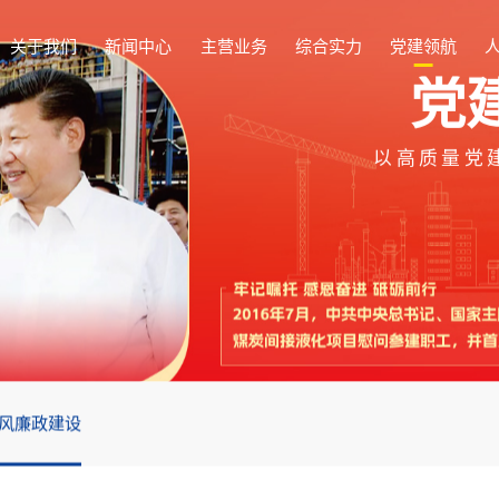
关于我们
新闻中心
主营业务
综合实力
党建领航
党
关于我们
新闻中心
主营业务
综合实力
党建领航
人力资源
信息公开
建设世界一流创新型工程公司
见证时代，传递价值
从分子到产业，每一步都是价值跃升
专业赢得信赖，实力见证典范
以高质量党建引领高质量发展
打造最好舞台，成就最好自己
透明沟通，信任同行
以高质量党
公司简介
集团要闻
研发
资质荣誉
党的建设
人才队伍
企业基本信息
董事长致辞
公司要闻
工程
科技成果
宣传思想
人才培养
重大事项
组织机构
融媒中心
实业
职工之家
人才发展
社会责任
发展历程
工程服务
青年之友
人才招聘
联系我们
QHSE
党风廉政建设
合规宣言
品牌文化
信访与合规举报
社会责任
联系我们
风廉政建设