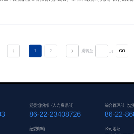
新时代党的作风建设成果，纵深推进全面从严治党，5月6日，根据
2025年反腐倡廉宣传教育月启动会，以“深化教育树新风，廉行践诺筑防
1
2
跳转至
页
党委组织部（人力资源部）
综合管理部（党
03
86-22-23408726
86-22-8