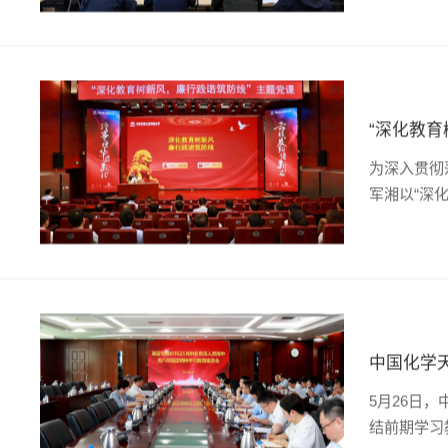
纪委书记卫
“深化教
为深入贯彻
军湘以“深
中国化学