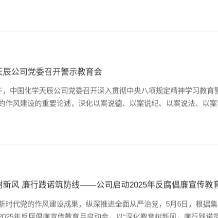
，中国化学天辰公司党委召开深入贯彻中央八项规定精神学习教育推进
教育进展情况，部署下一步重点工作任务。公司党委副书记、总经理梁
天辰公司党委召开警示教育会
上午，中国化学天辰公司党委召开深入贯彻中央八项规定精神学习教育
的作风建设的重要论述，深化以案说德、以案说纪、以案说法、以案说
树新风 廉行践诺筑防线——公司启动2025年反腐倡廉宣传教