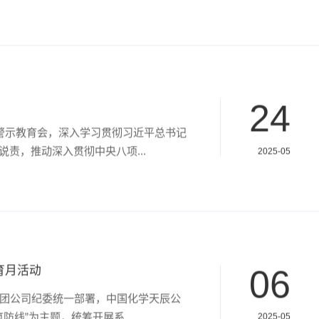
会，传达近期学习教育有关文件精神，总
军湘，党委副书记、纪委书...
2025-05
24
警示教育会，深入学习贯彻习近平总书记
责，推动深入贯彻中央八项...
2025-05
育月活动