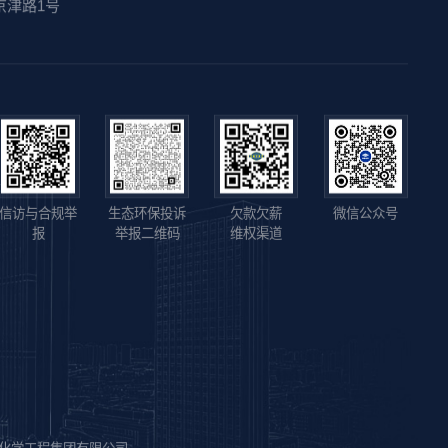
京津路1号
信访与合规举
生态环保投诉
欠款欠薪
微信公众号
报
举报二维码
维权渠道