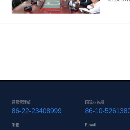
为持续巩固
司党委召开
经营管理部
国际业务部
86-22-23408999
86-10-526138