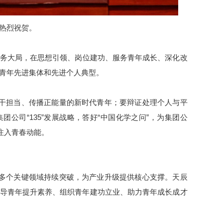
热烈祝贺。
务大局，在思想引领、岗位建功、服务青年成长、深化改
青年先进集体和先进个人典型。
实干担当、传播正能量的新时代青年；要辩证处理个人与平
公司“135”发展战略，答好“中国化学之问”，为集团公
注入青春动能。
在多个关键领域持续突破，为产业升级提供核心支撑。天辰
导青年提升素养、组织青年建功立业、助力青年成长成才