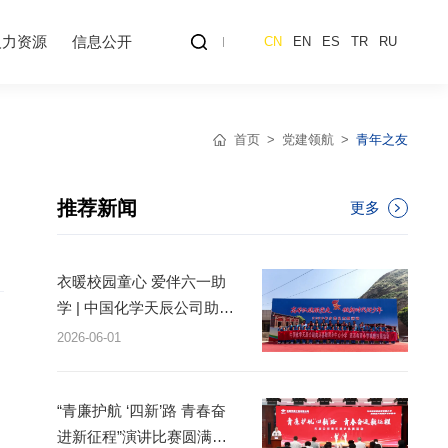
人力资源
信息公开
CN
EN
ES
TR
RU
首页
党建领航
青年之友
推荐新闻
更多
衣暖校园童心 爱伴六一助
学 | 中国化学天辰公司助力
环县乡村教育振兴
2026-06-01
“青廉护航 ‘四新’路 青春奋
进新征程”演讲比赛圆满举