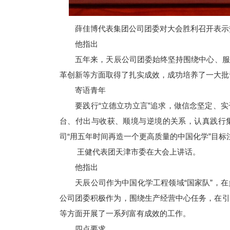
薛佳博代表集团公司团委对大会胜利召开表示
他指出
五年来，天辰公司团委始终坚持围绕中心、服
革创新等方面取得了扎实成效，成功培养了一大批
寄语青年
要践行“立德立功立言”追求，做信念坚定、
台、付出与收获、顺境与逆境的关系，认真践行集团
司“用五年时间再造一个更高质量的中国化学”目标
王健代表团天津市委在大会上讲话。
他指出
天辰公司作为中国化学工程领域“国家队”，
公司团委积极作为，围绕生产经营中心任务，在引
等方面开展了一系列富有成效的工作。
四点要求