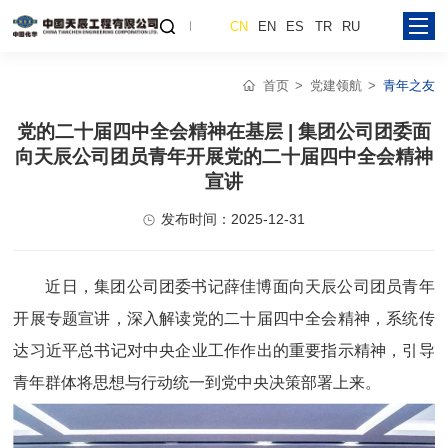
CN
EN
ES
TR
RU
首页
党建领航
青年之友
党的二十届四中全会精神在基层 | 集团公司团委面
向天辰公司团员青年开展党的二十届四中全会精神
宣讲
发布时间：2025-12-31
近日，集团公司团委书记薛佳博面向天辰公司团员青年
开展专题宣讲，深入解读党的二十届四中全会精神，系统传
达习近平总书记对中央企业工作作出的重要指示精神，引导
青年群体将思想与行动统一到党中央决策部署上来。