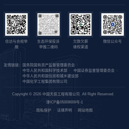
信访与合规举
生态环保投诉
欠款欠薪
微信公众号
报
举报二维码
维权渠道
友情链接：
国务院国有资产监督管理委员会
中华人民共和国科学技术部
中国证券监督管理委员会
中华人民共和国住房和城乡建设部
中国化学工程集团有限公司
Copyright © 2026 中国天辰工程有限公司 All Right Reserved.
津ICP备05009009号-1
隐私保护
法律声明
网站地图