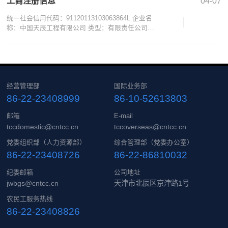
工商注册信息
04-07
统一社会信用代码：91120113103063864L 企业名
称：中国天辰工程有限公司 类型：有限责任公司
（法人独资） 法定代表人：郭贵和 注册资本：
250000万元 成立日期：1992年10月26日 住所：天
津市北辰区京津路1号 经营范围：许可项目：建设工
程设计；建设工程监理；建设工程勘察；建设工程
施工；建设工程质量检测；特种设备制造；特种设
备检验检测；特种设备设计；特种设备安装改造修
经营管理部
国际业务部
理；建筑物拆除作业（爆破作业除外）；工程造价
86-22-23408999
86-10-52613803
咨询业务；建筑智能化系统设计。（依法须经批准
的项目，经相关部门批准后方可开展经营活动，具
邮箱
E-mail
体经营项目以相关部门批准文件或许可证为准）
tccdomestic@cntcc.cn
tccoverseas@cntcc.cn
党委组织部（人力资源部）
综合管理部（党委办公室）
86-22-23408726
86-22-86810032
纪委邮箱
公司地址
jwbgs@cntcc.cn
天津市北辰区京津路1号
农民工服务热线
86-22-23408826