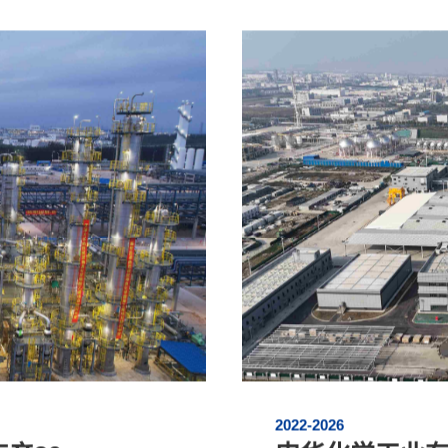
成气(CO+H2)、70万吨/
树脂及新材料项目：30万
化工建设工程质量评价
证书
*25万吨/年甲醛、8万吨/
获得荣誉
聚碳酸酯、2*20万吨/年
稀硝酸、30万吨/年乙二酸