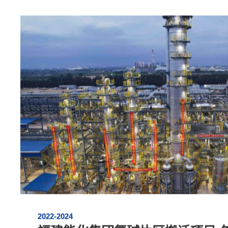
产品规模：
2,000万吨/年炼化一体化项目：100万Nm³/h合
年甲醇、35万吨/年醋酸、160万吨/年高性能
吨/年ABS、15万吨/年PS、40万吨/年醋酸、2
年聚甲醛、30万吨/年碳酸二甲酯、26万吨/年
CO2精制、新材料配套化工项目：27万吨/年
工作范围：
基础设计、详细设计