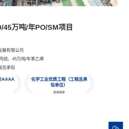
/45万吨/年PO/SM项目
发展有限公司
氧丙烷、45万吨/年苯乙烯
程总承包