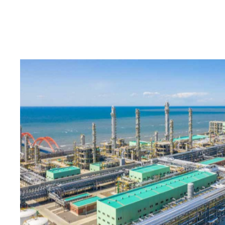
项目业主：
广东省盛元达科技有限公司
产品规模：
年产150万吨醋酸
工作范围：
全厂EPC工程总承包（含醋酸装置、CO深
的公用工程、辅助设施）
国
推动区域经济发展注入新动能
全球单套产能最大的
获得荣誉
项目亮点