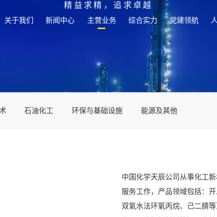
关于我们
新闻中心
主营业务
综合实力
党建领航
关于我们
新闻中心
主营业务
综合实力
党建领航
人力资源
信息公开
工
程
建设世界一流创新型工程公司
见证时代，传递价值
从分子到产业，每一步都是价值跃升
专业赢得信赖，实力见证典范
以高质量党建引领高质量发展
打造最好舞台，成就最好自己
透明沟通，信任同行
公司简介
集团要闻
研发
资质荣誉
党的建设
人才队伍
企业基本信息
董事长致辞
公司要闻
工程
科技成果
宣传思想
人才培养
重大事项
精益求精，追求卓越
组织机构
融媒中心
实业
职工之家
人才发展
社会责任
发展历程
工程服务
青年之友
人才招聘
联系我们
QHSE
党风廉政建设
合规宣言
品牌文化
信访与合规举报
社会责任
联系我们
术
石油化工
环保与基础设施
能源及其他