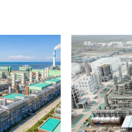
PC&BPA联
项目业主：
福建中沙石化
冷分离及压缩装置及其配套
产品规模：
25/万吨/年苯
酯
工作范围：
工程总承包
醋酸项目
项目单套装置规模将位列全国
推动区域经济
首位
获得
获得荣誉