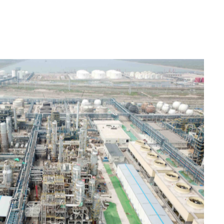
合装置项目（福建）
有限公司
酚、15万吨/年丙酮、27万吨/年双酚A、29万吨/年聚碳酸
发展注入新动能
全球单套产能最大的醋酸项目
项目单套装置规模将位列全国
首位
荣誉
项目亮点
获得荣誉