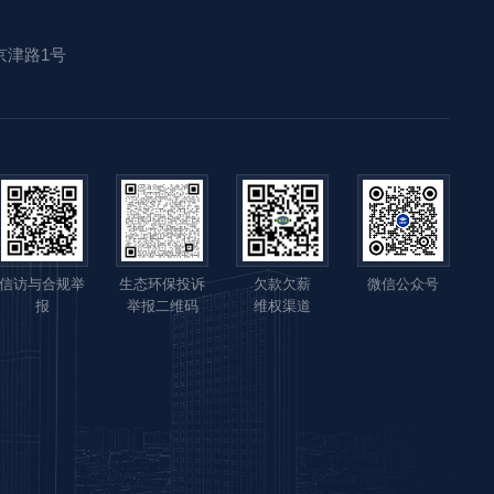
京津路1号
信访与合规举
生态环保投诉
欠款欠薪
微信公众号
报
举报二维码
维权渠道