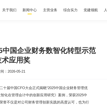
关于我们
新闻中心
主营业务
综合实力
党建领航
关于我们
新闻中心
主营业务
综合实力
党建领航
人力资源
信息公开
建设世界一流创新型工程公司
见证时代，传递价值
从分子到产业，每一步都是价值跃升
专业赢得信赖，实力见证典范
以高质量党建引领高质量发展
打造最好舞台，成就最好自己
透明沟通，信任同行
25中国企业财务数智化转型示范
公司简介
集团要闻
研发
资质荣誉
党的建设
人才队伍
企业基本信息
董事长致辞
公司要闻
工程
科技成果
宣传思想
人才培养
重大事项
技术应用奖
组织机构
融媒中心
实业
职工之家
人才发展
社会责任
发展历程
工程服务
青年之友
人才招聘
联系我们
QHSE
党风廉政建设
合规宣言
品牌文化
信访与合规举报
：2026-05-21
社会责任
联系我们
十届中国CFO大会正式揭晓“2025中国企业财务管理优
智化在管理会计中的创新应用研究》案例，荣获2025中
荣誉不仅是对公司财务管理创新实践的高度认可，也为行