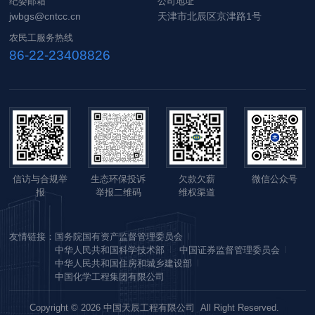
纪委邮箱
公司地址
jwbgs@cntcc.cn
天津市北辰区京津路1号
农民工服务热线
86-22-23408826
信访与合规举
生态环保投诉
欠款欠薪
微信公众号
报
举报二维码
维权渠道
友情链接：
国务院国有资产监督管理委员会
中华人民共和国科学技术部
中国证券监督管理委员会
中华人民共和国住房和城乡建设部
中国化学工程集团有限公司
Copyright © 2026 中国天辰工程有限公司 All Right Reserved.