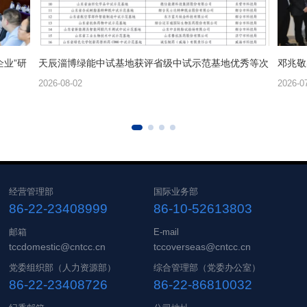
业”研
天辰淄博绿能中试基地获评省级中试示范基地优秀等次
邓兆敬
2026-08-02
2026-0
经营管理部
国际业务部
86-22-23408999
86-10-52613803
邮箱
E-mail
tccdomestic@cntcc.cn
tccoverseas@cntcc.cn
党委组织部（人力资源部）
综合管理部（党委办公室）
86-22-23408726
86-22-86810032