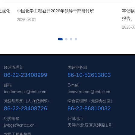
正规化
中国化学工程召开2026年领导干部研讨班
牢记嘱
报告、
2026-08-01
2026-0
经营管理部
国际业务部
86-22-23408999
86-10-52613803
邮箱
E-mail
tccdomestic@cntcc.cn
tccoverseas@cntcc.cn
党委组织部（人力资源部）
综合管理部（党委办公室）
86-22-23408726
86-22-86810032
纪委邮箱
公司地址
jwbgs@cntcc.cn
天津市北辰区京津路1号
农民工服务热线