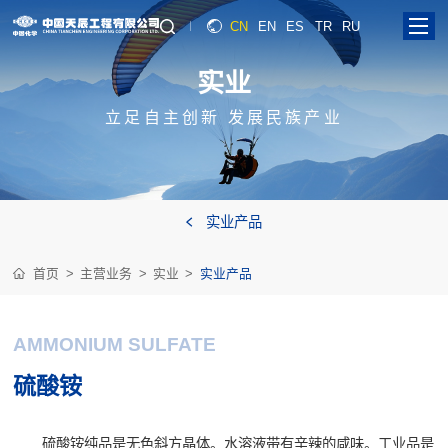
CN
EN
ES
TR
RU
实
业
立足自主创新 发展民族产业
实业产品
首页
主营业务
实业
实业产品
AMMONIUM SULFATE
硫酸铵
硫酸铵纯品是无色斜方晶体。水溶液带有辛辣的咸味。工业品是