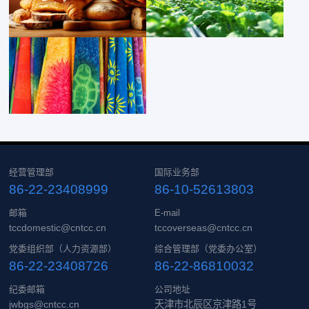
经营管理部
国际业务部
86-22-23408999
86-10-52613803
邮箱
E-mail
tccdomestic@cntcc.cn
tccoverseas@cntcc.cn
党委组织部（人力资源部）
综合管理部（党委办公室）
86-22-23408726
86-22-86810032
纪委邮箱
公司地址
jwbgs@cntcc.cn
天津市北辰区京津路1号