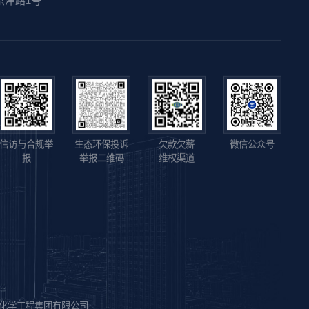
京津路1号
信访与合规举
生态环保投诉
欠款欠薪
微信公众号
报
举报二维码
维权渠道