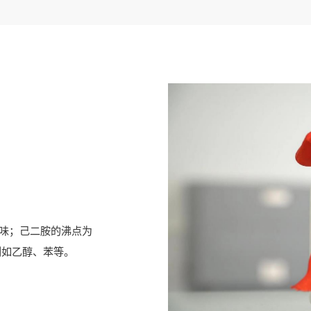
味；己二胺的沸点为
溶剂如乙醇、苯等。