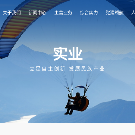
关于我们
新闻中心
主营业务
综合实力
党建领航
关于我们
新闻中心
主营业务
综合实力
党建领航
人力资源
信息公开
实
业
建设世界一流创新型工程公司
见证时代，传递价值
从分子到产业，每一步都是价值跃升
专业赢得信赖，实力见证典范
以高质量党建引领高质量发展
打造最好舞台，成就最好自己
透明沟通，信任同行
公司简介
集团要闻
研发
资质荣誉
党的建设
人才队伍
企业基本信息
董事长致辞
公司要闻
工程
科技成果
宣传思想
人才培养
重大事项
立足自主创新 发展民族产业
组织机构
融媒中心
实业
职工之家
人才发展
社会责任
发展历程
工程服务
青年之友
人才招聘
联系我们
QHSE
党风廉政建设
合规宣言
品牌文化
信访与合规举报
社会责任
联系我们